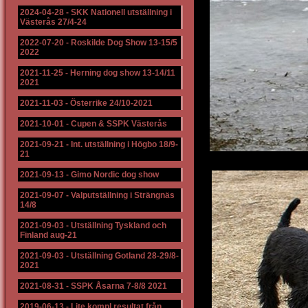
2024-04-28
-
SKK Nationell utställning i
Västerås 27/4-24
2022-07-20
-
Roskilde Dog Show 13-15/5
2022
2021-11-25
-
Herning dog show 13-14/11
2021
2021-11-03
-
Österrike 24/10-2021
2021-10-01
-
Cupen & SSPK Västerås
2021-09-21
-
Int. utställning i Högbo 18/9-
21
2021-09-13
-
Gimo Nordic dog show
2021-09-07
-
Valputställning i Strängnäs
14/8
2021-09-03
-
Utställning Tyskland och
Finland aug-21
2021-09-03
-
Utställning Gotland 28-29/8-
2021
2021-08-31
-
SSPK Åsarna 7-8/8 2021
2019-06-13
-
Lite kompl resultat från