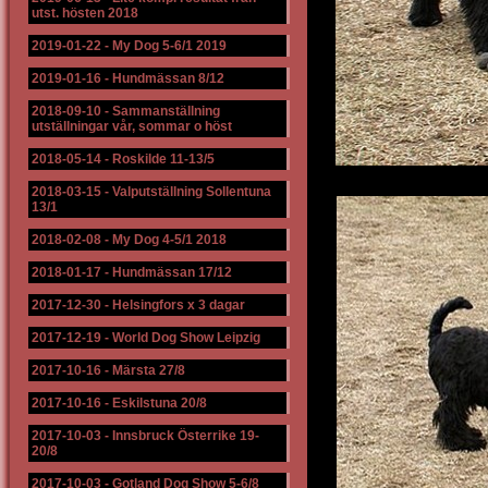
utst. hösten 2018
2019-01-22
-
My Dog 5-6/1 2019
2019-01-16
-
Hundmässan 8/12
2018-09-10
-
Sammanställning
utställningar vår, sommar o höst
2018-05-14
-
Roskilde 11-13/5
2018-03-15
-
Valputställning Sollentuna
13/1
2018-02-08
-
My Dog 4-5/1 2018
2018-01-17
-
Hundmässan 17/12
2017-12-30
-
Helsingfors x 3 dagar
2017-12-19
-
World Dog Show Leipzig
2017-10-16
-
Märsta 27/8
2017-10-16
-
Eskilstuna 20/8
2017-10-03
-
Innsbruck Österrike 19-
20/8
2017-10-03
-
Gotland Dog Show 5-6/8