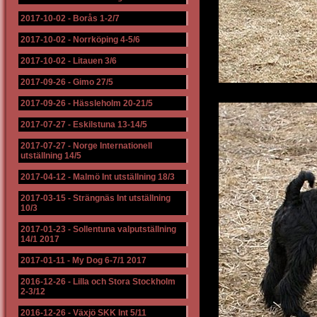
2017-10-02
-
Borås 1-2/7
2017-10-02
-
Norrköping 4-5/6
2017-10-02
-
Litauen 3/6
2017-09-26
-
Gimo 27/5
2017-09-26
-
Hässleholm 20-21/5
2017-07-27
-
Eskilstuna 13-14/5
2017-07-27
-
Norge Internationell
utställning 14/5
2017-04-12
-
Malmö Int utställning 18/3
2017-03-15
-
Strängnäs Int utställning
10/3
2017-01-23
-
Sollentuna valputställning
14/1 2017
2017-01-11
-
My Dog 6-7/1 2017
2016-12-26
-
Lilla och Stora Stockholm
2-3/12
2016-12-26
-
Växjö SKK Int 5/11