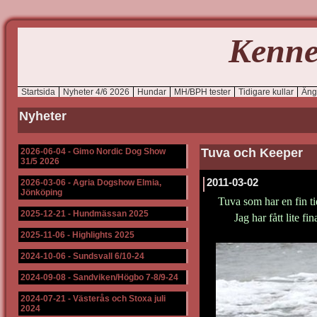
Kenne
Startsida
Nyheter 4/6 2026
Hundar
MH/BPH tester
Tidigare kullar
Äng
Nyheter
Tuva och Keeper
2026-06-04
-
Gimo Nordic Dog Show
31/5 2026
2011-03-02
2026-03-06
-
Agria Dogshow Elmia,
Jönköping
Tuva som har en fin t
2025-12-21
-
Hundmässan 2025
Jag har fått lite fi
2025-11-06
-
Highlights 2025
2024-10-06
-
Sundsvall 6/10-24
2024-09-08
-
Sandviken/Högbo 7-8/9-24
2024-07-21
-
Västerås och Stoxa juli
2024