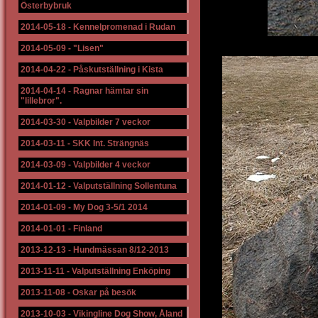
Österbybruk
2014-05-18
-
Kennelpromenad i Rudan
2014-05-09
-
"Lisen"
2014-04-22
-
Påskutställning i Kista
2014-04-14
-
Ragnar hämtar sin
"lillebror".
2014-03-30
-
Valpbilder 7 veckor
2014-03-11
-
SKK Int. Strängnäs
2014-03-09
-
Valpbilder 4 veckor
2014-01-12
-
Valputställning Sollentuna
2014-01-09
-
My Dog 3-5/1 2014
2014-01-01
-
Finland
2013-12-13
-
Hundmässan 8/12-2013
2013-11-11
-
Valputställning Enköping
2013-11-08
-
Oskar på besök
2013-10-03
-
Vikingline Dog Show, Åland