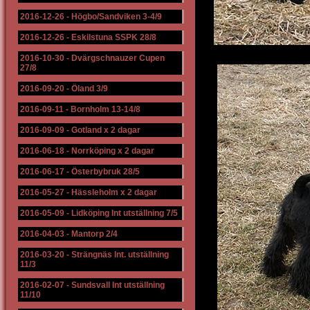
2016-12-26
-
Högbo/Sandviken 3-4/9
2016-12-26
-
Eskilstuna SSPK 28/8
2016-10-30
-
Dvärgschnauzer Cupen
27/8
2016-09-20
-
Öland 3/9
2016-09-11
-
Bornholm 13-14/8
2016-09-09
-
Gotland x 2 dagar
2016-06-18
-
Norrköping x 2 dagar
2016-06-17
-
Österbybruk 28/5
2016-05-27
-
Hässleholm x 2 dagar
2016-05-09
-
Lidköping Int utställning 7/5
2016-04-03
-
Mantorp 2/4
2016-03-20
-
Strängnäs Int. utställning
11/3
2016-02-07
-
Sundsvall Int utställning
11/10