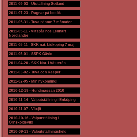
2011-09-03
-
Utställning Gotland
2011-07-23
-
Ragnar på besök
2011-05-31
-
Tuva nästan 7 månader
2011-05-11
-
Viltspår hos Lennart
Nordlander
2011-05-11
-
SKK nat. Lidköping 7 maj
2011-05-01
-
SSPK Gävle
2011-04-20
-
SKK Nat. i Västerås
2011-03-02
-
Tuva och Keeper
2011-02-05
-
Min nykomling!
2010-12-19
-
Hundmässan 2010
2010-11-14
-
Valputställning i Enköping
2010-11-07
-
Växjö
2010-10-16
-
Valputställning i
Örnsköldsvik!
2010-09-13
-
Valputställningshelg!