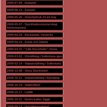
2009-07-09
-
Gotland!
2009-06-13
-
Avesta!
2009-05-26
-
Österbybruk 23-24 maj
2009-05-07
-
Stockholmsmästerskap
lektionsponny
2009-04-26
-
Rocklunda, Västerås
2009-04-24
-
Annie och Zidane
2009-04-11
-
"Lilla Stockholm" i Kista
2009-03-02
-
Utställning i Sollentuna igen
2009-02-14
-
Valputställning i Sollentuna
2008-12-08
-
Stora Stockholm!
2008-10-21
-
Valputställning i Nyköping
2008-10-19
-
Valpträffen!
2008-10-17
-
Ludde
2008-10-11
-
Sixten kallas Sigge
2008-09-14
-
Utställningsdebut!