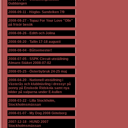
Gubbängen
2008-09-11
-
Högbo- Sandviken 7/9
2008-08-27
-
Topaz For Your Love "Olle"
på frisör besök
2008-08-26
-
Edith och Jolina
2008-08-20
-
Tallin 17-18 augusti
2008-08-04
-
Båtsemester!
2008-07-05
-
SSPK Circuit utställning
Almare-Stäket 2008-07-02
2008-05-25
-
Österbybruk 24-25 maj
2008-04-20
-
Nationell utställning i
Västerås och klubbtävling i dressyr på
ponny på Enskede Ridskola samt nya
bilder på valparna under E-kullen
2008-03-22
-
Lilla Stockholm,
Stockholmsmässan
2008-01-07
-
My Dog 2008 Göteborg
2007-12-18
-
HUND 2007
Stockholmsmässan