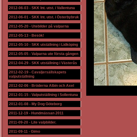
2012-06-03
-
SKK Int. utst. i Vallentuna
2012-06-01
-
SKK Int. utst. i Österbybruk
2012-05-20
-
Utebilder på valparna
2012-05-13
-
Besök!
2012-05-10
-
SKK utställning i Lidköping
2012-05-05
-
Valparna ute första gången
2012-04-29
-
SKK utställning i Västerås
2012-02-19
-
Cavaljersällskapets
valputställning
2012-02-06
-
Bröderna Albin och Axel
2012-01-15
-
Valputställning i Sollentuna
2012-01-08
-
My Dog Göteborg
2011-12-19
-
Hundmässan 2011
2011-09-20
-
Lite valpbilder.
2011-09-11
-
Gimo