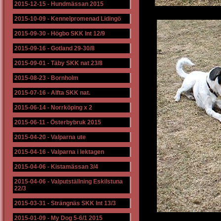
2015-12-15
-
Hundmässan 2015
2015-10-09
-
Kennelpromenad Lidingö
2015-09-30
-
Högbo SKK Int 12/9
2015-09-16
-
Gotland 29-30/8
2015-09-01
-
Täby SKK nat 23/8
2015-08-23
-
Bornholm
2015-07-16
-
Alfta SKK nat.
2015-06-14
-
Norrköping x 2
2015-06-11
-
Österbybruk 2015
2015-04-20
-
Valparna ute
2015-04-16
-
Valparna i lektagen
2015-04-06
-
Kistamässan 3/4
2015-04-06
-
Valputställning Eskilstuna
22/3
2015-03-31
-
Strängnäs SKK Int 13/3
2015-01-09
-
My Dog 5-6/1 2015