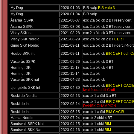
My Dog
2020-01-03
BIR-valp
BIS-valp 3
My Dog
2020-01-04
BIR-valp
Åsarna SSPK
2021-08-07
exc 2:a ökl ck 2 BT reserv cert
Åsarna SSPK
2021-08-08
exc 2:a ökl ck 2 BT reserv cert
Visby SKK nat
2021-08-28
exc 2:a ökl ck 3 BT reserv cert
Visby SKK Nordic
2021-08-29
exc 2:a ökl ck 2 BT
CERT
Gimo SKK Nordic
2021-09-11
exc 1:a ökl ck 2 BT r-cert, r-Nor
Högbo SKK Int
2021-09-11
exc 1:a ökl ck
BIR CERT och C
Västerås SSPK
2021-09-26
exc 1:a ökl ck 3 BT
Herning, DK
2021-11-13
exc 1:a ökl ck 4 BT
Herning, DK
2021-11-14
exc 2:a ökl
Västerås SKK nat
2022-04-23
exc 3:a ökl ck
exc 1:a ökl ck
BIR CERT CACI
Ljungskile SKK Int
2022-04-30
kvalificerad till Cruft
Roskilde Nordic
2022-05-13
exc ck 1:a ökl 3:a BT
exc ck 1:a ökl
BIR CERT CACIB 
Roskilde Int
2022-05-14
DANSK CHAMPION
Roskilde Int
2022-05-15
exc ck 1:a ökl
BIM CACIB
Märsta Nordic
2022-07-24
exc ck 2 chkl 4 BT
Sundsvall SSPK Nat
2023-04-15
exc ck 1 chkl
BIM
Sundsvall SKK Nat
2323-04-16
exc ck 1 chkl
BIM