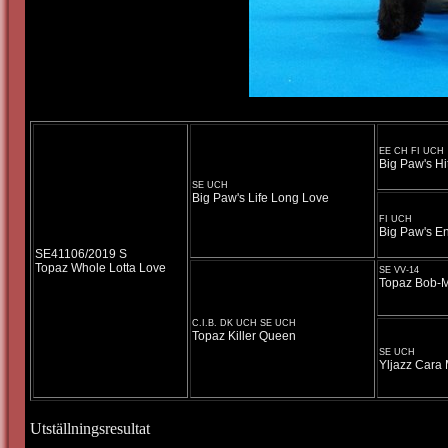
EE CH FI UCH
Big Paw's Hi
SE UCH
Big Paw's Life Long Love
FI UCH
Big Paw's E
SE41106/2019 S
Topaz Whole Lotta Love
SE VV-14
Topaz Bob-M
C.I.B. DK UCH SE UCH
Topaz Killer Queen
SE UCH
Yljazz Cara 
Utställningsresultat