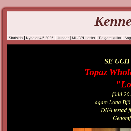
Kenne
Startsida
Nyheter 4/6 2026
Hundar
MH/BPH tester
Tidigare kullar
Äng
SE UCH
Topaz Whol
"Lo
född 20
ägare Lotta Bj
DNA testad f
Genomf