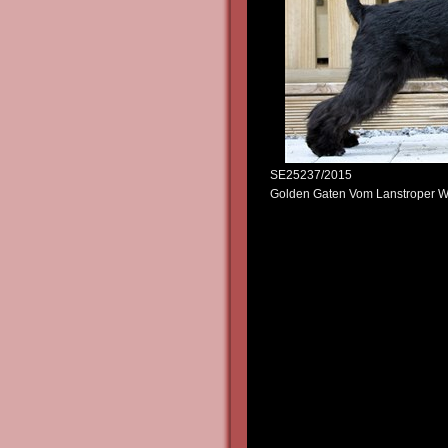
SE25237/20
Golden Gaten Vom Lanstrope