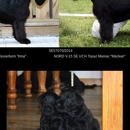
15 SE57070/2014
r Wasserturm "Irma" NORD V-15 SE UCH Topaz Maniac "Mackan"