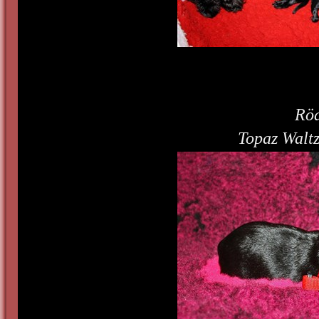
Röd
Topaz Walt