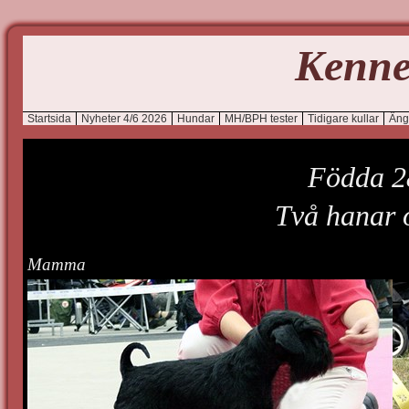
Kenne
Startsida
Nyheter 4/6 2026
Hundar
MH/BPH tester
Tidigare kullar
Äng
Födda 2
Två hanar o
Mamma Pap