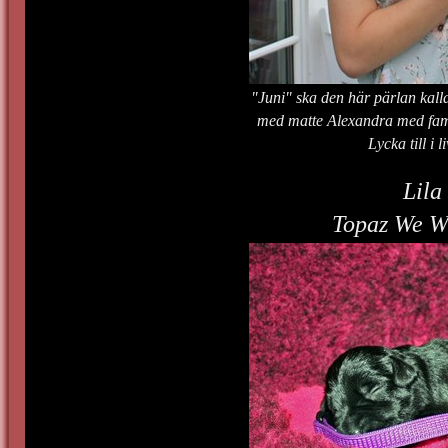
"Juni" ska den här pärlan kall
med matte Alexandra med fam
Lycka till i li
Lila
Topaz We W