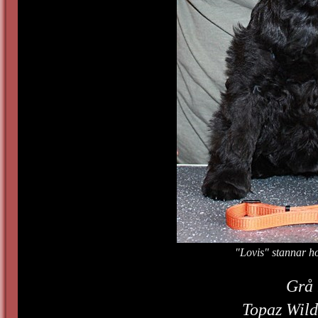
"Lovis" stannar hos
Grå
Topaz Wil