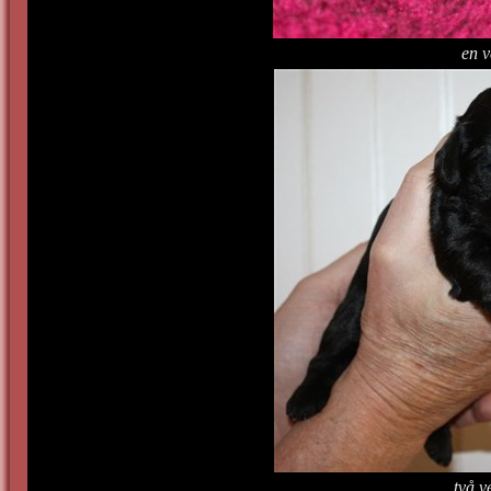
en 
två 