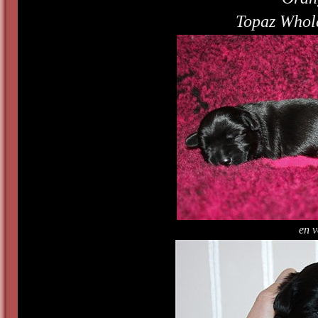
Topaz Whol
en 