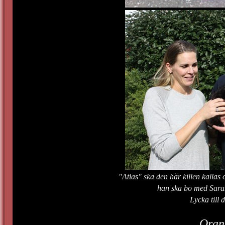
"Atlas" ska den här killen kallas 
han ska bo med Sara
Lycka till 
Oran