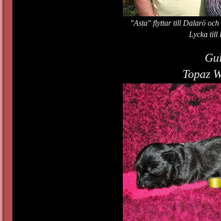
"Asta" flyttar till Dalarö o
Lycka till 
Gul
Topaz W