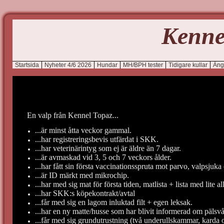
Kenne
Startsida
Nyheter 4/6 2026
Hundar
MH/BPH tester
Tidigare kullar
Äng
En valp från Kennel Topaz...
...är minst åtta veckor gammal.
...har registreringsbevis utfärdat i SKK.
...har veterinärintyg som ej är äldre än 7 dagar.
...är avmaskad vid 3, 5 och 7 veckors ålder.
...har fått sin första vaccinationsspruta mot parvo, valpsju
...är ID märkt med mikrochip.
...har med sig mat för första tiden, matlista + lista med lite 
...har SKK:s köpekontrakt/avtal
...får med sig en lagom inluktad filt + egen leksak.
...har en ny matte/husse som har blivit informerad om pälsvå
...får med sig grundutrustning (två underullskammar, karda 