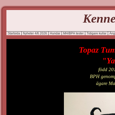
Kenne
Startsida
Nyheter 4/6 2026
Hundar
MH/BPH tester
Tidigare kullar
Äng
Topaz Tum
"Ya
född 20
BPH genomfö
ägare Ma