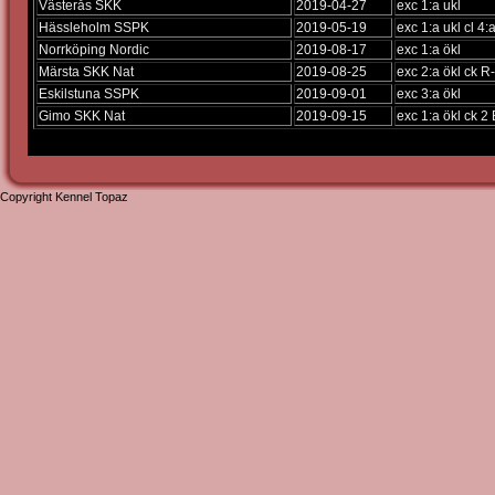
Västerås SKK
2019-04-27
exc 1:a ukl
Hässleholm SSPK
2019-05-19
exc 1:a ukl cl 4
Norrköping Nordic
2019-08-17
exc 1:a ökl
Märsta SKK Nat
2019-08-25
exc 2:a ökl ck R-
Eskilstuna SSPK
2019-09-01
exc 3:a ökl
Gimo SKK Nat
2019-09-15
exc 1:a ökl ck 
Copyright Kennel Topaz