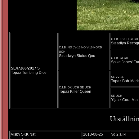
C.I.B. ES CH GI C
Steadlyn Recogn
C.I.B. NO JV-16 NO V-16 NORD
UCH
Steadwyn Status Qou
C.I.B. GI CH
Spike Jones' En
SE47266/2017
S
Topaz Tumbling Dice
SE VV-14
Topaz Bob-Marl
C.I.B. DK UCH SE UCH
Topaz Killer Queen
SE UCH
Yljazz Cara Mia
Utställni
Visby SKK Nat
2018-08-25
vg 2:a jkl