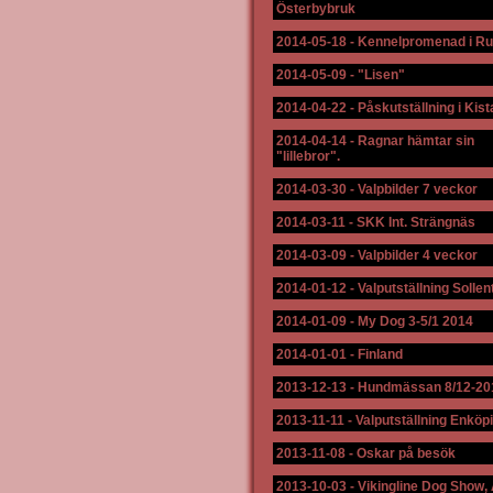
Österbybruk
2014-05-18
-
Kennelpromenad i R
2014-05-09
-
"Lisen"
2014-04-22
-
Påskutställning i Kist
2014-04-14
-
Ragnar hämtar sin
"lillebror".
2014-03-30
-
Valpbilder 7 veckor
2014-03-11
-
SKK Int. Strängnäs
2014-03-09
-
Valpbilder 4 veckor
2014-01-12
-
Valputställning Solle
2014-01-09
-
My Dog 3-5/1 2014
2014-01-01
-
Finland
2013-12-13
-
Hundmässan 8/12-20
2013-11-11
-
Valputställning Enköp
2013-11-08
-
Oskar på besök
2013-10-03
-
Vikingline Dog Show,