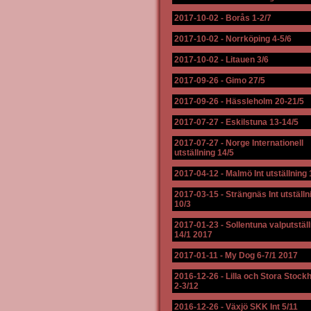
2017-10-02
-
Borås 1-2/7
2017-10-02
-
Norrköping 4-5/6
2017-10-02
-
Litauen 3/6
2017-09-26
-
Gimo 27/5
2017-09-26
-
Hässleholm 20-21/5
2017-07-27
-
Eskilstuna 13-14/5
2017-07-27
-
Norge Internationell
utställning 14/5
2017-04-12
-
Malmö Int utställning 
2017-03-15
-
Strängnäs Int utställn
10/3
2017-01-23
-
Sollentuna valputstäl
14/1 2017
2017-01-11
-
My Dog 6-7/1 2017
2016-12-26
-
Lilla och Stora Stock
2-3/12
2016-12-26
-
Växjö SKK Int 5/11