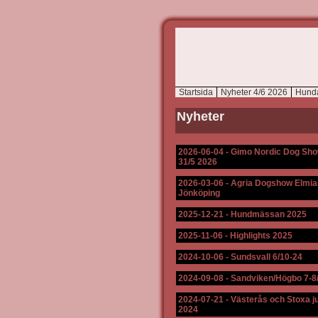
Startsida
Nyheter 4/6 2026
Hund
Nyheter
2026-06-04
-
Gimo Nordic Dog Sh
31/5 2026
2026-03-06
-
Agria Dogshow Elmia
Jönköping
2025-12-21
-
Hundmässan 2025
2025-11-06
-
Highlights 2025
2024-10-06
-
Sundsvall 6/10-24
2024-09-08
-
Sandviken/Högbo 7-8
2024-07-21
-
Västerås och Stoxa ju
2024