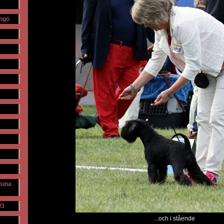
ngö
stuna
/3
...och i stående