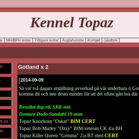
Kennel Topaz
ar
MH/BPH tester
Tidigare kullar
Änglahundar
Kontakt
Gästbok
Gotland x 2
ow
2014-09-09
,
Så var två dagars utställning avverkad på vår underbara ö Gotl
komma dit och inte desto mindre för att det oftast gått bra där p
Resultat dag ett, SKK nat.
Domare Dodo Sandahl 19 anm
Topaz Knockout "Oskar"
BIM CERT
/9-24
Topaz Bob-Marley "Ozzy" BIM-veteran CK 4:a BH
li
Topaz Killer Queen "Gemma" 2:a BT med
CERT