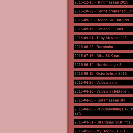
2015-12-15
-
Hundmässan 2015
2015-10-09
-
Kennelpromenad Lidi
2015-09-30
-
Högbo SKK Int 12/9
2015-09-16
-
Gotland 29-30/8
2015-09-01
-
Täby SKK nat 23/8
2015-08-23
-
Bornholm
2015-07-16
-
Alfta SKK nat.
2015-06-14
-
Norrköping x 2
2015-06-11
-
Österbybruk 2015
2015-04-20
-
Valparna ute
2015-04-16
-
Valparna i lektagen
2015-04-06
-
Kistamässan 3/4
2015-04-06
-
Valputställning Eskil
22/3
2015-03-31
-
Strängnäs SKK Int 13
2015-01-09
-
My Dog 5-6/1 2015