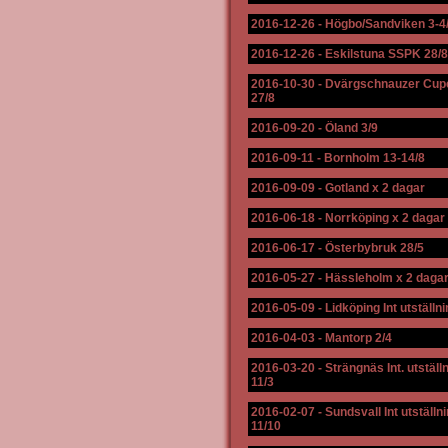
2016-12-26
-
Högbo/Sandviken 3-4
2016-12-26
-
Eskilstuna SSPK 28/8
2016-10-30
-
Dvärgschnauzer Cup
27/8
2016-09-20
-
Öland 3/9
2016-09-11
-
Bornholm 13-14/8
2016-09-09
-
Gotland x 2 dagar
2016-06-18
-
Norrköping x 2 dagar
2016-06-17
-
Österbybruk 28/5
2016-05-27
-
Hässleholm x 2 daga
2016-05-09
-
Lidköping Int utställni
2016-04-03
-
Mantorp 2/4
2016-03-20
-
Strängnäs Int. utställ
11/3
2016-02-07
-
Sundsvall Int utställn
11/10