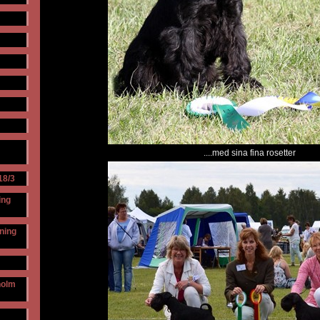
....med sina fina rosetter
18/3
ing
lning
holm