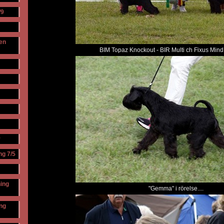
/9
en
BIM Topaz Knockout - BIR Multi ch Fixus Min
r
ng 7/5
ning
"Gemma" i rörelse....
ing