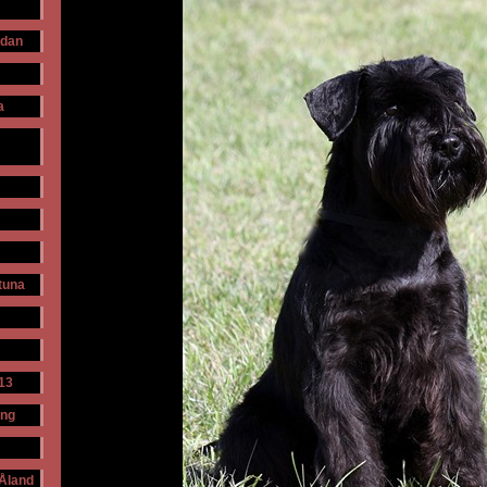
udan
a
ntuna
13
ing
 Åland