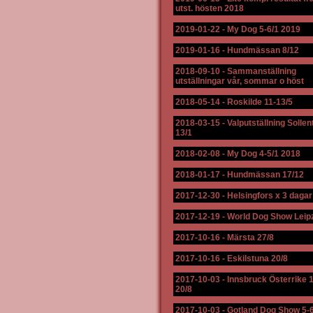
utst. hösten 2018
2019-01-22
-
My Dog 5-6/1 2019
2019-01-16
-
Hundmässan 8/12
2018-09-10
-
Sammanställning
utställningar vår, sommar o höst
2018-05-14
-
Roskilde 11-13/5
2018-03-15
-
Valputställning Solle
13/1
2018-02-08
-
My Dog 4-5/1 2018
2018-01-17
-
Hundmässan 17/12
2017-12-30
-
Helsingfors x 3 dagar
2017-12-19
-
World Dog Show Leip
2017-10-16
-
Märsta 27/8
2017-10-16
-
Eskilstuna 20/8
2017-10-03
-
Innsbruck Österrike 
20/8
2017-10-03
-
Gotland Dog Show 5-6