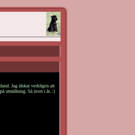
and. Jag älskar verkligen att
å utställning. Så även i år. :)