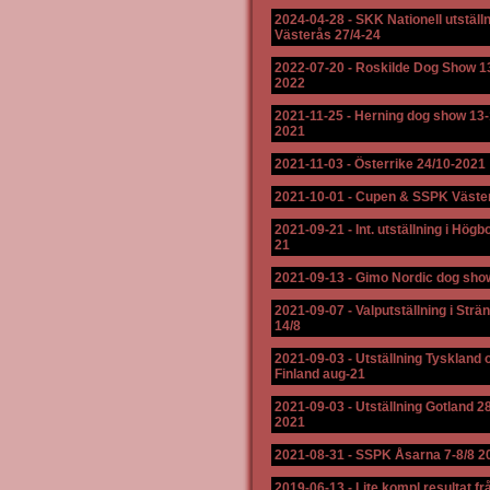
2024-04-28
-
SKK Nationell utställn
Västerås 27/4-24
2022-07-20
-
Roskilde Dog Show 1
2022
2021-11-25
-
Herning dog show 13-
2021
2021-11-03
-
Österrike 24/10-2021
2021-10-01
-
Cupen & SSPK Väste
2021-09-21
-
Int. utställning i Högb
21
2021-09-13
-
Gimo Nordic dog sho
2021-09-07
-
Valputställning i Str
14/8
2021-09-03
-
Utställning Tyskland 
Finland aug-21
2021-09-03
-
Utställning Gotland 2
2021
2021-08-31
-
SSPK Åsarna 7-8/8 2
2019-06-13
-
Lite kompl resultat fr