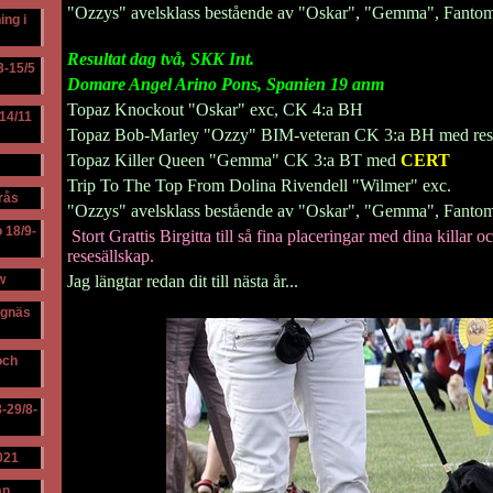
"Ozzys" avelsklass bestående av "Oskar", "Gemma", Fantom
ing i
Resultat dag två, SKK Int.
3-15/5
Domare Angel Arino Pons, Spanien 19 anm
Topaz Knockout "Oskar" exc, CK 4:a BH
14/11
Topaz Bob-Marley "Ozzy" BIM-veteran CK 3:a BH med rese
Topaz Killer Queen "Gemma" CK 3:a BT med
CERT
Trip To The Top From Dolina Rivendell "Wilmer" exc.
rås
"Ozzys" avelsklass bestående av "Oskar", "Gemma", Fanto
o 18/9-
Stort Grattis Birgitta till så fina placeringar med dina killar oc
resesällskap.
w
Jag längtar redan dit till nästa år...
ängnäs
och
8-29/8-
021
ån