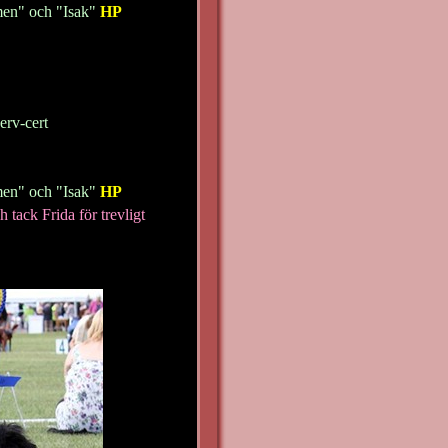
en" och "Isak"
HP
rv-cert
men" och "Isak"
HP
h tack Frida för trevligt