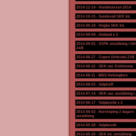
2014-12-14
-
Hundmässan 2014
2014-10-15
-
Sundsvall SKK Int.
2014-09-18
-
Högbo SKK Int.
2014-09-09
-
Gotland x 2
2014-09-02
-
SSPK utställning i Ulr
24/8
2014-08-27
-
Cupen Ulriksdal 23/8
2014-08-22
-
SKK nat. Eskilstuna
2014-08-11
-
WDS Helsingfors
2014-08-03
-
Valpträff
2014-07-14
-
SKK nat. utställning i 
2014-06-17
-
Valpbesök x 2
2014-06-02
-
Norrköping 2 dagars
utställning
2014-05-28
-
Valpbesök
2014-05-26
-
SKK Int. utställning