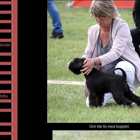
iksdal
Alfta
Och lite fix med kopplet