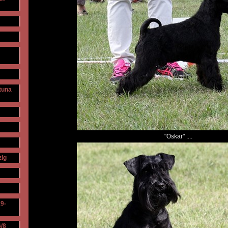
ntuna
"Oskar" ....
zig
19-
/8