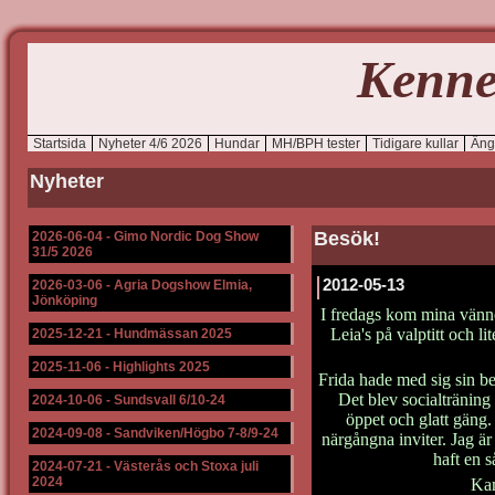
Kenne
Startsida
Nyheter 4/6 2026
Hundar
MH/BPH tester
Tidigare kullar
Äng
Nyheter
Besök!
2026-06-04
-
Gimo Nordic Dog Show
31/5 2026
2012-05-13
2026-03-06
-
Agria Dogshow Elmia,
Jönköping
I fredags kom mina vänne
Leia's på valptitt och lit
2025-12-21
-
Hundmässan 2025
2025-11-06
-
Highlights 2025
Frida hade med sig sin bed
Det blev socialträning
2024-10-06
-
Sundsvall 6/10-24
öppet och glatt gäng
2024-09-08
-
Sandviken/Högbo 7-8/9-24
närgångna inviter. Jag ä
haft en s
2024-07-21
-
Västerås och Stoxa juli
2024
Kam