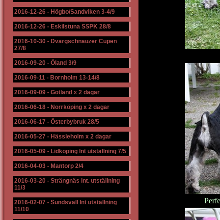
2016-12-26
-
Högbo/Sandviken 3-4/9
2016-12-26
-
Eskilstuna SSPK 28/8
2016-10-30
-
Dvärgschnauzer Cupen
27/8
2016-09-20
-
Öland 3/9
2016-09-11
-
Bornholm 13-14/8
2016-09-09
-
Gotland x 2 dagar
2016-06-18
-
Norrköping x 2 dagar
2016-06-17
-
Österbybruk 28/5
2016-05-27
-
Hässleholm x 2 dagar
2016-05-09
-
Lidköping Int utställning 7/5
2016-04-03
-
Mantorp 2/4
2016-03-20
-
Strängnäs Int. utställning
11/3
Perfe
2016-02-07
-
Sundsvall Int utställning
11/10