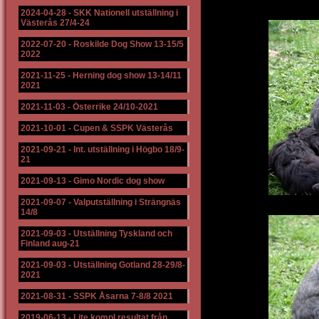
2024-04-28
-
SKK Nationell utställning i
Västerås 27/4-24
2022-07-20
-
Roskilde Dog Show 13-15/5
2022
2021-11-25
-
Herning dog show 13-14/11
2021
2021-11-03
-
Österrike 24/10-2021
2021-10-01
-
Cupen & SSPK Västerås
2021-09-21
-
Int. utställning i Högbo 18/9-
21
2021-09-13
-
Gimo Nordic dog show
2021-09-07
-
Valputställning i Strängnäs
14/8
2021-09-03
-
Utställning Tyskland och
Finland aug-21
2021-09-03
-
Utställning Gotland 28-29/8-
2021
2021-08-31
-
SSPK Åsarna 7-8/8 2021
2019-06-13
-
Lite kompl resultat från