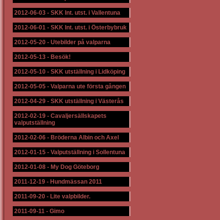
2012-06-03
-
SKK Int. utst. i Vallentuna
2012-06-01
-
SKK Int. utst. i Österbybruk
2012-05-20
-
Utebilder på valparna
2012-05-13
-
Besök!
2012-05-10
-
SKK utställning i Lidköping
2012-05-05
-
Valparna ute första gången
2012-04-29
-
SKK utställning i Västerås
2012-02-19
-
Cavaljersällskapets
valputställning
2012-02-06
-
Bröderna Albin och Axel
2012-01-15
-
Valputställning i Sollentuna
2012-01-08
-
My Dog Göteborg
2011-12-19
-
Hundmässan 2011
2011-09-20
-
Lite valpbilder.
2011-09-11
-
Gimo