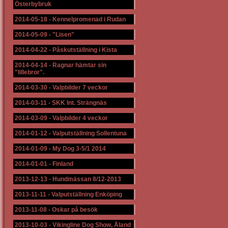
Österbybruk
2014-05-18
-
Kennelpromenad i Rudan
2014-05-09
-
"Lisen"
2014-04-22
-
Påskutställning i Kista
2014-04-14
-
Ragnar hämtar sin
"lillebror".
2014-03-30
-
Valpbilder 7 veckor
2014-03-11
-
SKK Int. Strängnäs
2014-03-09
-
Valpbilder 4 veckor
2014-01-12
-
Valputställning Sollentuna
2014-01-09
-
My Dog 3-5/1 2014
2014-01-01
-
Finland
2013-12-13
-
Hundmässan 8/12-2013
2013-11-11
-
Valputställning Enköping
2013-11-08
-
Oskar på besök
2013-10-03
-
Vikingline Dog Show, Åland