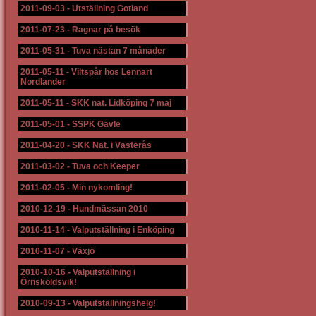
2011-09-03
-
Utställning Gotland
2011-07-23
-
Ragnar på besök
2011-05-31
-
Tuva nästan 7 månader
2011-05-11
-
Viltspår hos Lennart
Nordlander
2011-05-11
-
SKK nat. Lidköping 7 maj
2011-05-01
-
SSPK Gävle
2011-04-20
-
SKK Nat. i Västerås
2011-03-02
-
Tuva och Keeper
2011-02-05
-
Min nykomling!
2010-12-19
-
Hundmässan 2010
2010-11-14
-
Valputställning i Enköping
2010-11-07
-
Växjö
2010-10-16
-
Valputställning i
Örnsköldsvik!
2010-09-13
-
Valputställningshelg!