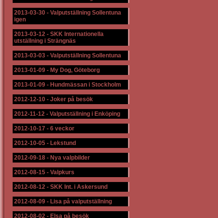
2013-03-30
-
Valputställning Sollentuna
igen
2013-03-12
-
SKK Internationella
utställning i Strängnäs
2013-03-03
-
Valputställning Sollentuna
2013-01-09
-
My Dog, Göteborg
2013-01-09
-
Hundmässan i Stockholm
2012-12-10
-
Joker på besök
2012-11-12
-
Valputställning i Enköping
2012-10-17
-
6 veckor
2012-10-05
-
Lekstund
2012-09-18
-
Nya valpbilder
2012-08-15
-
Valpkurs
2012-08-12
-
SKK Int. i Askersund
2012-08-09
-
Lisa på valputställning
2012-08-02
-
Elsa på besök