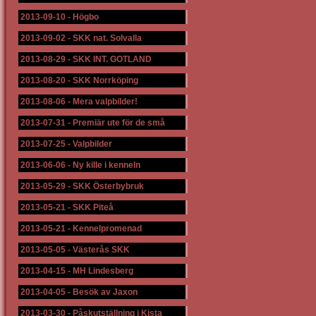
2013-09-10
-
Högbo
2013-09-02
-
SKK nat. Solvalla
2013-08-29
-
SKK INT. GOTLAND
2013-08-20
-
SKK Norrköping
2013-08-06
-
Mera valpbilder!
2013-07-31
-
Premiär ute för de små
2013-07-25
-
Valpbilder
2013-06-06
-
Ny kille i kenneln
2013-05-29
-
SKK Österbybruk
2013-05-21
-
SKK Piteå
2013-05-21
-
Kennelpromenad
2013-05-05
-
Västerås SKK
2013-04-15
-
MH Lindesberg
2013-04-05
-
Besök av Jaxon
2013-03-30
-
Påskutställning i Kista