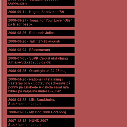
Gubbängen
2008-09-11
-
Högbo- Sandviken 7/9
2008-08-27
-
Topaz For Your Love "Olle"
på frisör besök
2008-08-26
-
Edith och Jolina
2008-08-20
-
Tallin 17-18 augusti
2008-08-04
-
Båtsemester!
2008-07-05
-
SSPK Circuit utställning
Almare-Stäket 2008-07-02
2008-05-25
-
Österbybruk 24-25 maj
2008-04-20
-
Nationell utställning i
Västerås och klubbtävling i dressyr på
ponny på Enskede Ridskola samt nya
bilder på valparna under E-kullen
2008-03-22
-
Lilla Stockholm,
Stockholmsmässan
2008-01-07
-
My Dog 2008 Göteborg
2007-12-18
-
HUND 2007
Stockholmsmässan