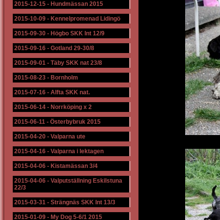
2015-12-15
-
Hundmässan 2015
2015-10-09
-
Kennelpromenad Lidingö
2015-09-30
-
Högbo SKK Int 12/9
2015-09-16
-
Gotland 29-30/8
2015-09-01
-
Täby SKK nat 23/8
2015-08-23
-
Bornholm
2015-07-16
-
Alfta SKK nat.
2015-06-14
-
Norrköping x 2
2015-06-11
-
Österbybruk 2015
2015-04-20
-
Valparna ute
2015-04-16
-
Valparna i lektagen
2015-04-06
-
Kistamässan 3/4
2015-04-06
-
Valputställning Eskilstuna
22/3
2015-03-31
-
Strängnäs SKK Int 13/3
2015-01-09
-
My Dog 5-6/1 2015