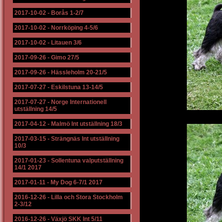
2017-10-02
-
Borås 1-2/7
2017-10-02
-
Norrköping 4-5/6
2017-10-02
-
Litauen 3/6
2017-09-26
-
Gimo 27/5
2017-09-26
-
Hässleholm 20-21/5
2017-07-27
-
Eskilstuna 13-14/5
2017-07-27
-
Norge Internationell
utställning 14/5
2017-04-12
-
Malmö Int utställning 18/3
2017-03-15
-
Strängnäs Int utställning
10/3
2017-01-23
-
Sollentuna valputställning
14/1 2017
2017-01-11
-
My Dog 6-7/1 2017
2016-12-26
-
Lilla och Stora Stockholm
2-3/12
2016-12-26
-
Växjö SKK Int 5/11