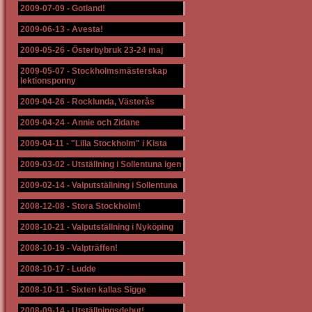
2009-07-09
-
Gotland!
2009-06-13
-
Avesta!
2009-05-26
-
Österbybruk 23-24 maj
2009-05-07
-
Stockholmsmästerskap
lektionsponny
2009-04-26
-
Rocklunda, Västerås
2009-04-24
-
Annie och Zidane
2009-04-11
-
"Lilla Stockholm" i Kista
2009-03-02
-
Utställning i Sollentuna igen
2009-02-14
-
Valputställning i Sollentuna
2008-12-08
-
Stora Stockholm!
2008-10-21
-
Valputställning i Nyköping
2008-10-19
-
Valpträffen!
2008-10-17
-
Ludde
2008-10-11
-
Sixten kallas Sigge
2008-09-14
-
Utställningsdebut!