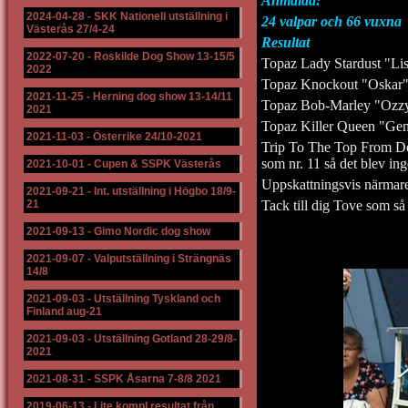
Anmälda:
2024-04-28
-
SKK Nationell utställning i
24 valpar och 66 vuxna
Västerås 27/4-24
Resultat
2022-07-20
-
Roskilde Dog Show 13-15/5
Topaz Lady Stardust "Li
2022
Topaz Knockout "Oskar" 
2021-11-25
-
Herning dog show 13-14/11
Topaz Bob-Marley "Ozzy
2021
Topaz Killer Queen "Gem
2021-11-03
-
Österrike 24/10-2021
Trip To The Top From Do
som nr. 11 så det blev ing
2021-10-01
-
Cupen & SSPK Västerås
Uppskattningsvis närmare 
2021-09-21
-
Int. utställning i Högbo 18/9-
21
Tack till dig Tove som så 
2021-09-13
-
Gimo Nordic dog show
2021-09-07
-
Valputställning i Strängnäs
14/8
2021-09-03
-
Utställning Tyskland och
Finland aug-21
2021-09-03
-
Utställning Gotland 28-29/8-
2021
2021-08-31
-
SSPK Åsarna 7-8/8 2021
2019-06-13
-
Lite kompl resultat från