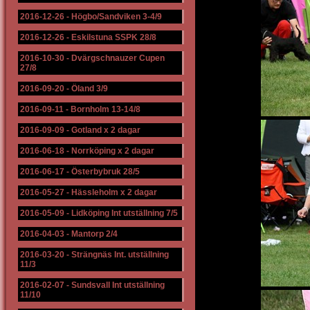
2016-12-26
-
Högbo/Sandviken 3-4/9
2016-12-26
-
Eskilstuna SSPK 28/8
2016-10-30
-
Dvärgschnauzer Cupen
27/8
2016-09-20
-
Öland 3/9
2016-09-11
-
Bornholm 13-14/8
2016-09-09
-
Gotland x 2 dagar
2016-06-18
-
Norrköping x 2 dagar
2016-06-17
-
Österbybruk 28/5
2016-05-27
-
Hässleholm x 2 dagar
2016-05-09
-
Lidköping Int utställning 7/5
2016-04-03
-
Mantorp 2/4
2016-03-20
-
Strängnäs Int. utställning
11/3
2016-02-07
-
Sundsvall Int utställning
11/10