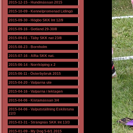
2015-12-15
-
Hundmässan 2015
2015-10-09
-
Kennelpromenad Lidingö
2015-09-30
-
Högbo SKK Int 12/9
2015-09-16
-
Gotland 29-30/8
2015-09-01
-
Täby SKK nat 23/8
2015-08-23
-
Bornholm
2015-07-16
-
Alfta SKK nat.
2015-06-14
-
Norrköping x 2
2015-06-11
-
Österbybruk 2015
2015-04-20
-
Valparna ute
2015-04-16
-
Valparna i lektagen
2015-04-06
-
Kistamässan 3/4
2015-04-06
-
Valputställning Eskilstuna
22/3
2015-03-31
-
Strängnäs SKK Int 13/3
2015-01-09
-
My Dog 5-6/1 2015