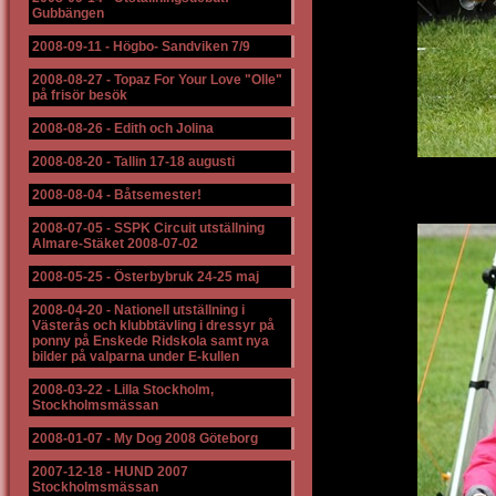
Gubbängen
2008-09-11
-
Högbo- Sandviken 7/9
2008-08-27
-
Topaz For Your Love "Olle"
på frisör besök
2008-08-26
-
Edith och Jolina
2008-08-20
-
Tallin 17-18 augusti
2008-08-04
-
Båtsemester!
2008-07-05
-
SSPK Circuit utställning
Almare-Stäket 2008-07-02
2008-05-25
-
Österbybruk 24-25 maj
2008-04-20
-
Nationell utställning i
Västerås och klubbtävling i dressyr på
ponny på Enskede Ridskola samt nya
bilder på valparna under E-kullen
2008-03-22
-
Lilla Stockholm,
Stockholmsmässan
2008-01-07
-
My Dog 2008 Göteborg
2007-12-18
-
HUND 2007
Stockholmsmässan