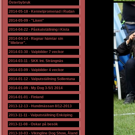
Österbybruk
2014-05-18
-
Kennelpromenad i Rudan
2014-05-09
-
"Lisen"
2014-04-22
-
Påskutställning i Kista
2014-04-14
-
Ragnar hämtar sin
"lillebror".
2014-03-30
-
Valpbilder 7 veckor
2014-03-11
-
SKK Int. Strängnäs
2014-03-09
-
Valpbilder 4 veckor
2014-01-12
-
Valputställning Sollentuna
2014-01-09
-
My Dog 3-5/1 2014
2014-01-01
-
Finland
2013-12-13
-
Hundmässan 8/12-2013
2013-11-11
-
Valputställning Enköping
2013-11-08
-
Oskar på besök
2013-10-03
-
Vikingline Dog Show, Åland