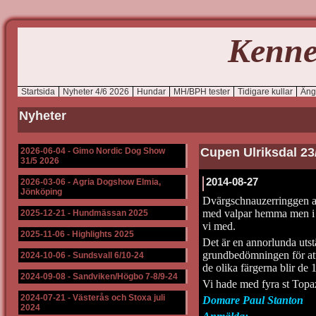
Kenne
Startsida
Nyheter 4/6 2026
Hundar
MH/BPH tester
Tidigare kullar
Äng
Nyheter
Cupen Ulriksdal 23
2026-06-04
-
Gimo Nordic Dog Show
31/5 2026
2014-08-27
2026-03-06
-
Agria Dogshow Elmia,
Jönköping
Dvärgschnauzerringgen an
med valpar hemma men i å
2025-12-21
-
Hundmässan 2025
vi med.
2025-11-06
-
Highlights 2025
Det är en annorlunda utstäl
grundbedömningen för att f
2024-10-06
-
Sundsvall 6/10-24
de olika färgerna blir de 
2024-09-08
-
Sandviken/Högbo 7-8/9-24
Vi hade med fyra st Top
2024-07-21
-
Västerås och Stoxa juli
Domare Paul Stanton
2024