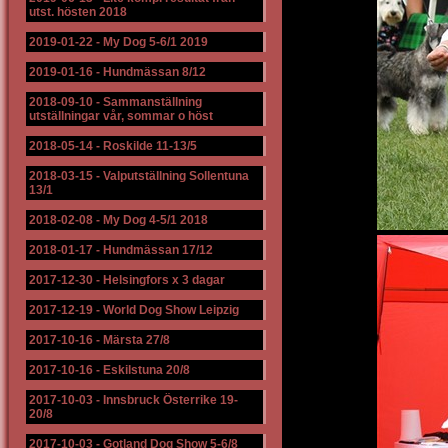
utst. hösten 2018
2019-01-22
-
My Dog 5-6/1 2019
2019-01-16
-
Hundmässan 8/12
2018-09-10
-
Sammanställning
utställningar vår, sommar o höst
2018-05-14
-
Roskilde 11-13/5
2018-03-15
-
Valputställning Sollentuna
13/1
2018-02-08
-
My Dog 4-5/1 2018
2018-01-17
-
Hundmässan 17/12
2017-12-30
-
Helsingfors x 3 dagar
2017-12-19
-
World Dog Show Leipzig
2017-10-16
-
Märsta 27/8
2017-10-16
-
Eskilstuna 20/8
2017-10-03
-
Innsbruck Österrike 19-
20/8
2017-10-03
-
Gotland Dog Show 5-6/8