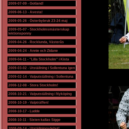
2009-07-09
-
Gotland!
2009-06-13
-
Avesta!
2009-05-26
-
Österbybruk 23-24 maj
2009-05-07
-
Stockholmsmästerskap
lektionsponny
2009-04-26
-
Rocklunda, Västerås
2009-04-24
-
Annie och Zidane
2009-04-11
-
"Lilla Stockholm" i Kista
2009-03-02
-
Utställning i Sollentuna igen
2009-02-14
-
Valputställning i Sollentuna
2008-12-08
-
Stora Stockholm!
2008-10-21
-
Valputställning i Nyköping
2008-10-19
-
Valpträffen!
2008-10-17
-
Ludde
2008-10-11
-
Sixten kallas Sigge
2008-09-14
-
Utställningsdebut!