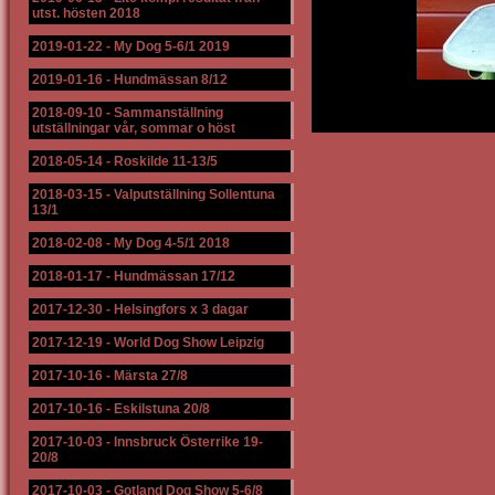
utst. hösten 2018
2019-01-22
-
My Dog 5-6/1 2019
2019-01-16
-
Hundmässan 8/12
2018-09-10
-
Sammanställning
utställningar vår, sommar o höst
2018-05-14
-
Roskilde 11-13/5
2018-03-15
-
Valputställning Sollentuna
13/1
2018-02-08
-
My Dog 4-5/1 2018
2018-01-17
-
Hundmässan 17/12
2017-12-30
-
Helsingfors x 3 dagar
2017-12-19
-
World Dog Show Leipzig
2017-10-16
-
Märsta 27/8
2017-10-16
-
Eskilstuna 20/8
2017-10-03
-
Innsbruck Österrike 19-
20/8
2017-10-03
-
Gotland Dog Show 5-6/8