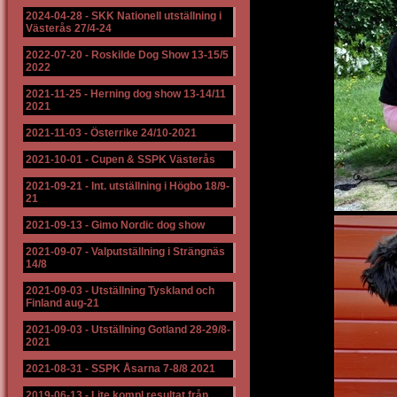
2024-04-28
-
SKK Nationell utställning i
Västerås 27/4-24
2022-07-20
-
Roskilde Dog Show 13-15/5
2022
2021-11-25
-
Herning dog show 13-14/11
2021
2021-11-03
-
Österrike 24/10-2021
2021-10-01
-
Cupen & SSPK Västerås
2021-09-21
-
Int. utställning i Högbo 18/9-
21
2021-09-13
-
Gimo Nordic dog show
2021-09-07
-
Valputställning i Strängnäs
14/8
2021-09-03
-
Utställning Tyskland och
Finland aug-21
2021-09-03
-
Utställning Gotland 28-29/8-
2021
2021-08-31
-
SSPK Åsarna 7-8/8 2021
2019-06-13
-
Lite kompl resultat från