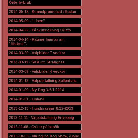
Österbybruk
2014-05-18
-
Kennelpromenad i Rudan
2014-05-09
-
"Lisen"
2014-04-22
-
Påskutställning i Kista
2014-04-14
-
Ragnar hämtar sin
"lillebror".
2014-03-30
-
Valpbilder 7 veckor
2014-03-11
-
SKK Int. Strängnäs
2014-03-09
-
Valpbilder 4 veckor
2014-01-12
-
Valputställning Sollentuna
2014-01-09
-
My Dog 3-5/1 2014
2014-01-01
-
Finland
2013-12-13
-
Hundmässan 8/12-2013
2013-11-11
-
Valputställning Enköping
2013-11-08
-
Oskar på besök
2013-10-03
-
Vikingline Dog Show, Åland