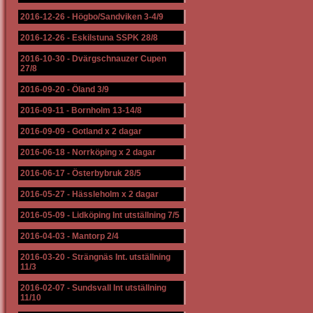
2016-12-26
-
Högbo/Sandviken 3-4/9
2016-12-26
-
Eskilstuna SSPK 28/8
2016-10-30
-
Dvärgschnauzer Cupen
27/8
2016-09-20
-
Öland 3/9
2016-09-11
-
Bornholm 13-14/8
2016-09-09
-
Gotland x 2 dagar
2016-06-18
-
Norrköping x 2 dagar
2016-06-17
-
Österbybruk 28/5
2016-05-27
-
Hässleholm x 2 dagar
2016-05-09
-
Lidköping Int utställning 7/5
2016-04-03
-
Mantorp 2/4
2016-03-20
-
Strängnäs Int. utställning
11/3
2016-02-07
-
Sundsvall Int utställning
11/10