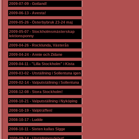
2009-07-09
-
Gotland!
2009-06-13
-
Avesta!
2009-05-26
-
Österbybruk 23-24 maj
2009-05-07
-
Stockholmsmästerskap
lektionsponny
2009-04-26
-
Rocklunda, Västerås
2009-04-24
-
Annie och Zidane
2009-04-11
-
"Lilla Stockholm" i Kista
2009-03-02
-
Utställning i Sollentuna igen
2009-02-14
-
Valputställning i Sollentuna
2008-12-08
-
Stora Stockholm!
2008-10-21
-
Valputställning i Nyköping
2008-10-19
-
Valpträffen!
2008-10-17
-
Ludde
2008-10-11
-
Sixten kallas Sigge
2008-09-14
-
Utställningsdebut!