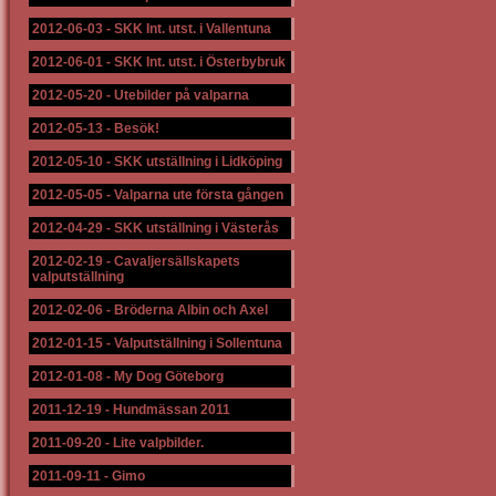
2012-06-03
-
SKK Int. utst. i Vallentuna
2012-06-01
-
SKK Int. utst. i Österbybruk
2012-05-20
-
Utebilder på valparna
2012-05-13
-
Besök!
2012-05-10
-
SKK utställning i Lidköping
2012-05-05
-
Valparna ute första gången
2012-04-29
-
SKK utställning i Västerås
2012-02-19
-
Cavaljersällskapets
valputställning
2012-02-06
-
Bröderna Albin och Axel
2012-01-15
-
Valputställning i Sollentuna
2012-01-08
-
My Dog Göteborg
2011-12-19
-
Hundmässan 2011
2011-09-20
-
Lite valpbilder.
2011-09-11
-
Gimo