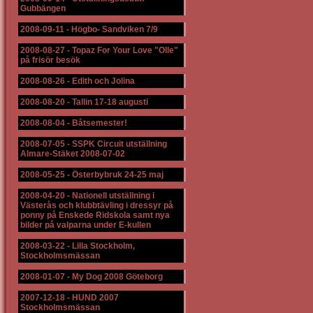
Gubbängen
2008-09-11
-
Högbo- Sandviken 7/9
2008-08-27
-
Topaz For Your Love "Olle"
på frisör besök
2008-08-26
-
Edith och Jolina
2008-08-20
-
Tallin 17-18 augusti
2008-08-04
-
Båtsemester!
2008-07-05
-
SSPK Circuit utställning
Almare-Stäket 2008-07-02
2008-05-25
-
Österbybruk 24-25 maj
2008-04-20
-
Nationell utställning i
Västerås och klubbtävling i dressyr på
ponny på Enskede Ridskola samt nya
bilder på valparna under E-kullen
2008-03-22
-
Lilla Stockholm,
Stockholmsmässan
2008-01-07
-
My Dog 2008 Göteborg
2007-12-18
-
HUND 2007
Stockholmsmässan