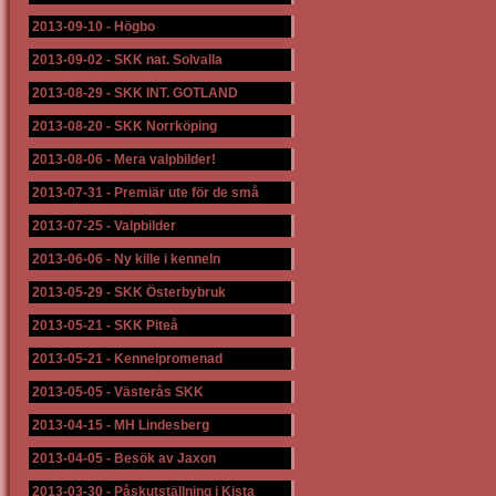
2013-09-10
-
Högbo
2013-09-02
-
SKK nat. Solvalla
2013-08-29
-
SKK INT. GOTLAND
2013-08-20
-
SKK Norrköping
2013-08-06
-
Mera valpbilder!
2013-07-31
-
Premiär ute för de små
2013-07-25
-
Valpbilder
2013-06-06
-
Ny kille i kenneln
2013-05-29
-
SKK Österbybruk
2013-05-21
-
SKK Piteå
2013-05-21
-
Kennelpromenad
2013-05-05
-
Västerås SKK
2013-04-15
-
MH Lindesberg
2013-04-05
-
Besök av Jaxon
2013-03-30
-
Påskutställning i Kista