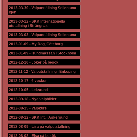
2013-03-30
-
Valputställning Sollentuna
igen
2013-03-12
-
SKK Internationella
utställning i Strängnäs
2013-03-03
-
Valputställning Sollentuna
2013-01-09
-
My Dog, Göteborg
2013-01-09
-
Hundmässan i Stockholm
2012-12-10
-
Joker på besök
2012-11-12
-
Valputställning i Enköping
2012-10-17
-
6 veckor
2012-10-05
-
Lekstund
2012-09-18
-
Nya valpbilder
2012-08-15
-
Valpkurs
2012-08-12
-
SKK Int. i Askersund
2012-08-09
-
Lisa på valputställning
2012-08-02
-
Elsa på besök