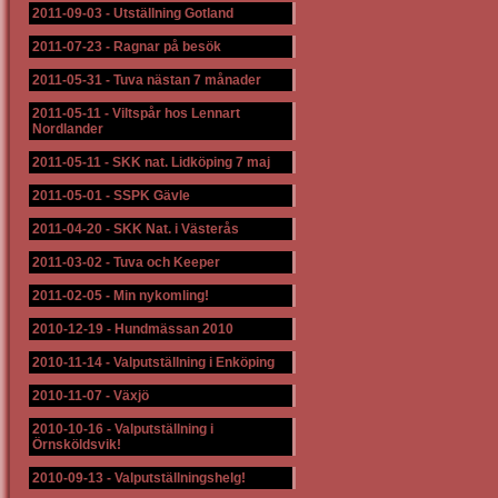
2011-09-03
-
Utställning Gotland
2011-07-23
-
Ragnar på besök
2011-05-31
-
Tuva nästan 7 månader
2011-05-11
-
Viltspår hos Lennart
Nordlander
2011-05-11
-
SKK nat. Lidköping 7 maj
2011-05-01
-
SSPK Gävle
2011-04-20
-
SKK Nat. i Västerås
2011-03-02
-
Tuva och Keeper
2011-02-05
-
Min nykomling!
2010-12-19
-
Hundmässan 2010
2010-11-14
-
Valputställning i Enköping
2010-11-07
-
Växjö
2010-10-16
-
Valputställning i
Örnsköldsvik!
2010-09-13
-
Valputställningshelg!