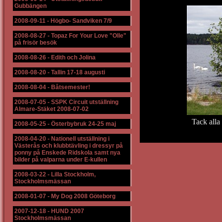
Gubbängen
2008-09-11
-
Högbo- Sandviken 7/9
2008-08-27
-
Topaz For Your Love "Olle"
på frisör besök
2008-08-26
-
Edith och Jolina
2008-08-20
-
Tallin 17-18 augusti
2008-08-04
-
Båtsemester!
2008-07-05
-
SSPK Circuit utställning
Almare-Stäket 2008-07-02
Tack alla
2008-05-25
-
Österbybruk 24-25 maj
2008-04-20
-
Nationell utställning i
Västerås och klubbtävling i dressyr på
ponny på Enskede Ridskola samt nya
bilder på valparna under E-kullen
2008-03-22
-
Lilla Stockholm,
Stockholmsmässan
2008-01-07
-
My Dog 2008 Göteborg
2007-12-18
-
HUND 2007
Stockholmsmässan