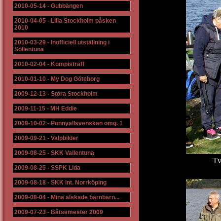
2010-05-14
-
Gubbängen
2010-04-05
-
Lilla Stockholm påsken
2010
2010-03-29
-
Inofficiell utställning i
Sollentuna
2010-02-04
-
Kompisträff
2010-01-10
-
My Dog Göteborg
2009-12-13
-
Stora Stockholm
2009-11-15
-
MH Eddie
2009-10-02
-
Ponnyallsvenskan omg. 1
2009-09-21
-
Valpbilder
2009-08-25
-
SKK Vallentuna
Tv
2009-08-25
-
SSPK Lida
2009-08-18
-
SKK Int. Norrköping
2009-08-04
-
Mina älskade barnbarn...
2009-07-23
-
Båtsemester 2009