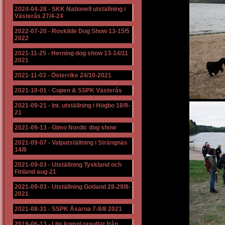
2024-04-28
-
SKK Nationell utställning i
Västerås 27/4-24
2022-07-20
-
Roskilde Dog Show 13-15/5
2022
2021-11-25
-
Herning dog show 13-14/11
2021
2021-11-03
-
Österrike 24/10-2021
2021-10-01
-
Cupen & SSPK Västerås
2021-09-21
-
Int. utställning i Högbo 18/9-
21
2021-09-13
-
Gimo Nordic dog show
2021-09-07
-
Valputställning i Strängnäs
14/8
2021-09-03
-
Utställning Tyskland och
Finland aug-21
2021-09-03
-
Utställning Gotland 28-29/8-
2021
2021-08-31
-
SSPK Åsarna 7-8/8 2021
2019-06-13
-
Lite kompl resultat från