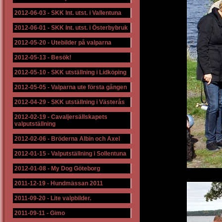
2012-06-03
-
SKK Int. utst. i Vallentuna
2012-06-01
-
SKK Int. utst. i Österbybruk
2012-05-20
-
Utebilder på valparna
2012-05-13
-
Besök!
2012-05-10
-
SKK utställning i Lidköping
2012-05-05
-
Valparna ute första gången
2012-04-29
-
SKK utställning i Västerås
2012-02-19
-
Cavaljersällskapets
valputställning
2012-02-06
-
Bröderna Albin och Axel
2012-01-15
-
Valputställning i Sollentuna
2012-01-08
-
My Dog Göteborg
2011-12-19
-
Hundmässan 2011
2011-09-20
-
Lite valpbilder.
2011-09-11
-
Gimo