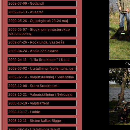
2009-07-09
-
Gotland!
2009-06-13
-
Avesta!
2009-05-26
-
Österbybruk 23-24 maj
2009-05-07
-
Stockholmsmästerskap
lektionsponny
2009-04-26
-
Rocklunda, Västerås
2009-04-24
-
Annie och Zidane
2009-04-11
-
"Lilla Stockholm" i Kista
Oz
2009-03-02
-
Utställning i Sollentuna igen
2009-02-14
-
Valputställning i Sollentuna
2008-12-08
-
Stora Stockholm!
2008-10-21
-
Valputställning i Nyköping
2008-10-19
-
Valpträffen!
2008-10-17
-
Ludde
2008-10-11
-
Sixten kallas Sigge
2008-09-14
-
Utställningsdebut!