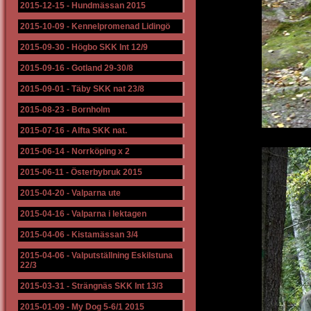
2015-12-15
-
Hundmässan 2015
2015-10-09
-
Kennelpromenad Lidingö
2015-09-30
-
Högbo SKK Int 12/9
2015-09-16
-
Gotland 29-30/8
2015-09-01
-
Täby SKK nat 23/8
2015-08-23
-
Bornholm
2015-07-16
-
Alfta SKK nat.
2015-06-14
-
Norrköping x 2
2015-06-11
-
Österbybruk 2015
2015-04-20
-
Valparna ute
2015-04-16
-
Valparna i lektagen
2015-04-06
-
Kistamässan 3/4
2015-04-06
-
Valputställning Eskilstuna
22/3
2015-03-31
-
Strängnäs SKK Int 13/3
2015-01-09
-
My Dog 5-6/1 2015