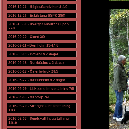
2016-12-26
-
Högbo/Sandviken 3-4/9
2016-12-26
-
Eskilstuna SSPK 28/8
2016-10-30
-
Dvärgschnauzer Cupen
27/8
2016-09-20
-
Öland 3/9
2016-09-11
-
Bornholm 13-14/8
2016-09-09
-
Gotland x 2 dagar
2016-06-18
-
Norrköping x 2 dagar
2016-06-17
-
Österbybruk 28/5
2016-05-27
-
Hässleholm x 2 dagar
2016-05-09
-
Lidköping Int utställning 7/5
2016-04-03
-
Mantorp 2/4
2016-03-20
-
Strängnäs Int. utställning
11/3
2016-02-07
-
Sundsvall Int utställning
11/10