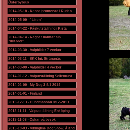
Österbybruk
2014-05-18
-
Kennelpromenad i Rudan
2014-05-09
-
"Lisen"
2014-04-22
-
Påskutställning i Kista
2014-04-14
-
Ragnar hämtar sin
"lillebror".
2014-03-30
-
Valpbilder 7 veckor
2014-03-11
-
SKK Int. Strängnäs
2014-03-09
-
Valpbilder 4 veckor
2014-01-12
-
Valputställning Sollentuna
2014-01-09
-
My Dog 3-5/1 2014
2014-01-01
-
Finland
2013-12-13
-
Hundmässan 8/12-2013
2013-11-11
-
Valputställning Enköping
2013-11-08
-
Oskar på besök
2013-10-03
-
Vikingline Dog Show, Åland