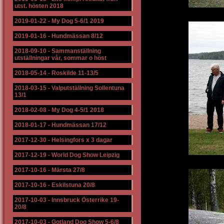
utst. hösten 2018
2019-01-22
-
My Dog 5-6/1 2019
2019-01-16
-
Hundmässan 8/12
2018-09-10
-
Sammanställning
utställningar vår, sommar o höst
2018-05-14
-
Roskilde 11-13/5
2018-03-15
-
Valputställning Sollentuna
13/1
2018-02-08
-
My Dog 4-5/1 2018
2018-01-17
-
Hundmässan 17/12
2017-12-30
-
Helsingfors x 3 dagar
2017-12-19
-
World Dog Show Leipzig
2017-10-16
-
Märsta 27/8
2017-10-16
-
Eskilstuna 20/8
2017-10-03
-
Innsbruck Österrike 19-
20/8
2017-10-03
-
Gotland Dog Show 5-6/8