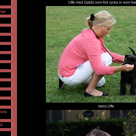
Uffe med Gabbi som fick rycka in som ha
ngö
mera Uffe
stuna
/3