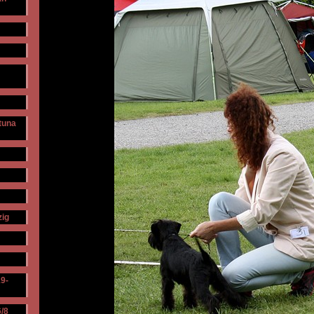
ntuna
zig
19-
/8