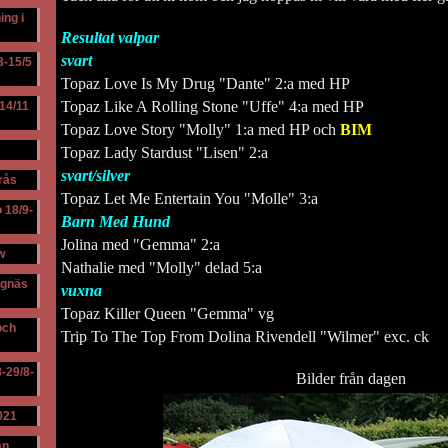
ing i
Resultat valpar
svart
3-15/5
Topaz Love Is My Drug "Dante" 2:a med HP
Topaz Like A Rolling Stone "Uffe" 4:a med HP
14/11
Topaz Love Story "Molly" 1:a med HP och
BIM
Topaz Lady Stardust "Lisen" 2:a
svart/silver
rås
Topaz Let Me Entertain You "Molle" 3:a
o 18/9-
Barn Med Hund
Jolina med "Gemma" 2:a
w
Nathalie med "Molly" delad 5:a
ängnäs
vuxna
Topaz Killer Queen "Gemma" vg
och
Trip To The Top From Dolina Rivendell "Wilmer" exc. ck
8-29/8-
Bilder från dagen
021
ån