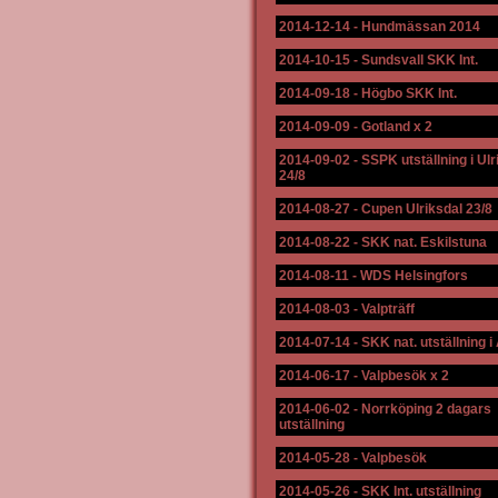
2014-12-14
-
Hundmässan 2014
2014-10-15
-
Sundsvall SKK Int.
2014-09-18
-
Högbo SKK Int.
2014-09-09
-
Gotland x 2
2014-09-02
-
SSPK utställning i Ulr
24/8
2014-08-27
-
Cupen Ulriksdal 23/8
2014-08-22
-
SKK nat. Eskilstuna
2014-08-11
-
WDS Helsingfors
2014-08-03
-
Valpträff
2014-07-14
-
SKK nat. utställning i 
2014-06-17
-
Valpbesök x 2
2014-06-02
-
Norrköping 2 dagars
utställning
2014-05-28
-
Valpbesök
2014-05-26
-
SKK Int. utställning