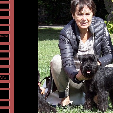
iksdal
Alfta