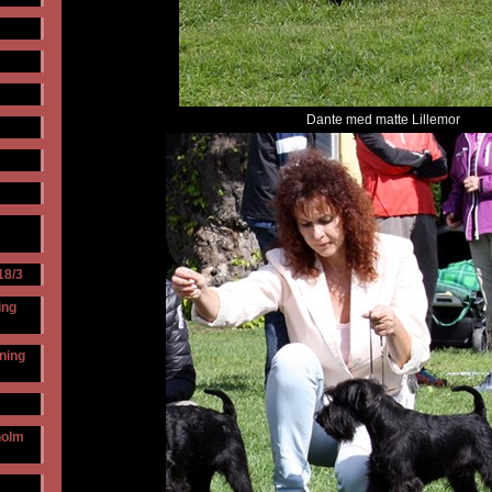
Dante med matte Lillemor
18/3
ing
lning
holm