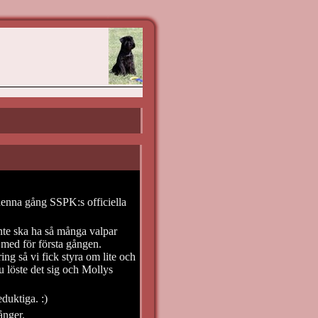
 denna gång SSPK:s officiella
inte ska ha så många valpar
r med för första gången.
g så vi fick styra om lite och
u löste det sig och Mollys
duktiga. :)
ånger.