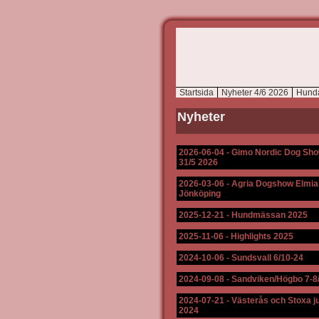
Startsida
Nyheter 4/6 2026
Hund
Nyheter
2026-06-04
-
Gimo Nordic Dog Sh
31/5 2026
2026-03-06
-
Agria Dogshow Elmia
Jönköping
2025-12-21
-
Hundmässan 2025
2025-11-06
-
Highlights 2025
2024-10-06
-
Sundsvall 6/10-24
2024-09-08
-
Sandviken/Högbo 7-8
2024-07-21
-
Västerås och Stoxa ju
2024