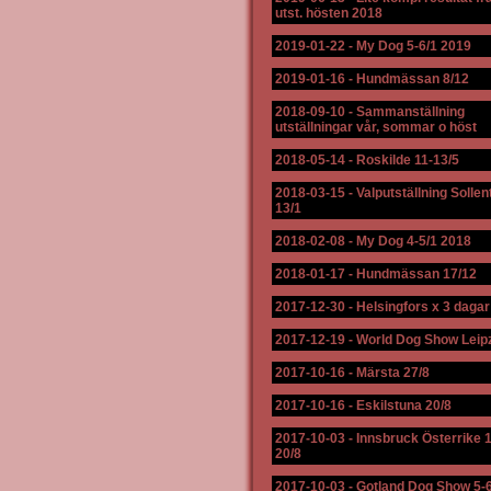
utst. hösten 2018
2019-01-22
-
My Dog 5-6/1 2019
2019-01-16
-
Hundmässan 8/12
2018-09-10
-
Sammanställning
utställningar vår, sommar o höst
2018-05-14
-
Roskilde 11-13/5
2018-03-15
-
Valputställning Solle
13/1
2018-02-08
-
My Dog 4-5/1 2018
2018-01-17
-
Hundmässan 17/12
2017-12-30
-
Helsingfors x 3 dagar
2017-12-19
-
World Dog Show Leip
2017-10-16
-
Märsta 27/8
2017-10-16
-
Eskilstuna 20/8
2017-10-03
-
Innsbruck Österrike 
20/8
2017-10-03
-
Gotland Dog Show 5-6