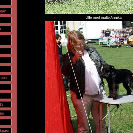
udan
Uffe med matte Annika
a
ntuna
13
ing
 Åland