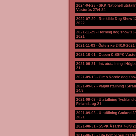
2024-04-28
-
SKK Nationell utställn
Västerås 27/4-24
2022-07-20
-
Roskilde Dog Show 1
2022
2021-11-25
-
Herning dog show 13-
2021
2021-11-03
-
Österrike 24/10-2021
2021-10-01
-
Cupen & SSPK Väste
2021-09-21
-
Int. utställning i Högb
21
2021-09-13
-
Gimo Nordic dog sho
2021-09-07
-
Valputställning i Str
14/8
2021-09-03
-
Utställning Tyskland 
Finland aug-21
2021-09-03
-
Utställning Gotland 2
2021
2021-08-31
-
SSPK Åsarna 7-8/8 2
2019-06-13
-
Lite kompl resultat fr