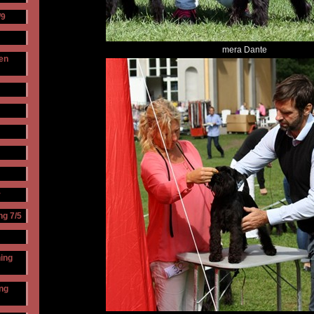
/9
mera Dante
en
r
ng 7/5
ning
ing