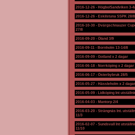
2016-12-26
-
Högbo/Sandviken 3-4
2016-12-26
-
Eskilstuna SSPK 28/8
2016-10-30
-
Dvärgschnauzer Cup
27/8
2016-09-20
-
Öland 3/9
2016-09-11
-
Bornholm 13-14/8
2016-09-09
-
Gotland x 2 dagar
2016-06-18
-
Norrköping x 2 dagar
2016-06-17
-
Österbybruk 28/5
2016-05-27
-
Hässleholm x 2 daga
2016-05-09
-
Lidköping Int utställni
2016-04-03
-
Mantorp 2/4
2016-03-20
-
Strängnäs Int. utställ
11/3
2016-02-07
-
Sundsvall Int utställn
11/10