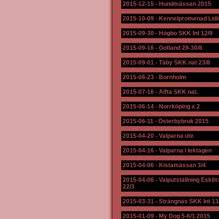
2015-12-15
-
Hundmässan 2015
2015-10-09
-
Kennelpromenad Lidi
2015-09-30
-
Högbo SKK Int 12/9
2015-09-16
-
Gotland 29-30/8
2015-09-01
-
Täby SKK nat 23/8
2015-08-23
-
Bornholm
2015-07-16
-
Alfta SKK nat.
2015-06-14
-
Norrköping x 2
2015-06-11
-
Österbybruk 2015
2015-04-20
-
Valparna ute
2015-04-16
-
Valparna i lektagen
2015-04-06
-
Kistamässan 3/4
2015-04-06
-
Valputställning Eskil
22/3
2015-03-31
-
Strängnäs SKK Int 13
2015-01-09
-
My Dog 5-6/1 2015