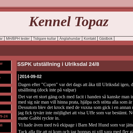
Kennel Topaz
ar
MH/BPH tester
Tidigare kullar
Änglahundar
Kontakt
Gästbok
SSPK utställning i Ulriksdal 24/8
ow
2014-09-02
,
Dagen efter "Cupen" var det dags att åka till Ulriksdal igen,
utsällning (dock inte på valpar)
Det var ett stort gäng och med facit i handen så kanske man 
med sig när man vill hinna prata, hjälpa och stötta alla som ä
Dessutom blev det krock med de vuxna som gick i en annan rin
jag fick tyvärr inte möjlighet att visa Uffe som var bestämt. N
/9-24
matte Gabbi ryckte in.
Vi hade även med två ekipage i Barn Med Hund som var jätte
li
Tack alla för att ni kom och jag hoppas ni vill vara med fler g