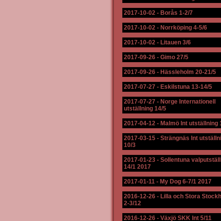
2017-10-02
-
Borås 1-2/7
2017-10-02
-
Norrköping 4-5/6
2017-10-02
-
Litauen 3/6
2017-09-26
-
Gimo 27/5
2017-09-26
-
Hässleholm 20-21/5
2017-07-27
-
Eskilstuna 13-14/5
2017-07-27
-
Norge Internationell
utställning 14/5
2017-04-12
-
Malmö Int utställning 
2017-03-15
-
Strängnäs Int utställn
10/3
2017-01-23
-
Sollentuna valputstäl
14/1 2017
2017-01-11
-
My Dog 6-7/1 2017
2016-12-26
-
Lilla och Stora Stock
2-3/12
2016-12-26
-
Växjö SKK Int 5/11