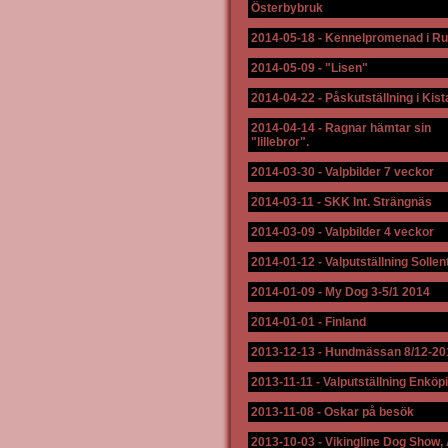
Österbybruk
2014-05-18
-
Kennelpromenad i R
2014-05-09
-
"Lisen"
2014-04-22
-
Påskutställning i Kist
2014-04-14
-
Ragnar hämtar sin
"lillebror".
2014-03-30
-
Valpbilder 7 veckor
2014-03-11
-
SKK Int. Strängnäs
2014-03-09
-
Valpbilder 4 veckor
2014-01-12
-
Valputställning Solle
2014-01-09
-
My Dog 3-5/1 2014
2014-01-01
-
Finland
2013-12-13
-
Hundmässan 8/12-20
2013-11-11
-
Valputställning Enköp
2013-11-08
-
Oskar på besök
2013-10-03
-
Vikingline Dog Show,