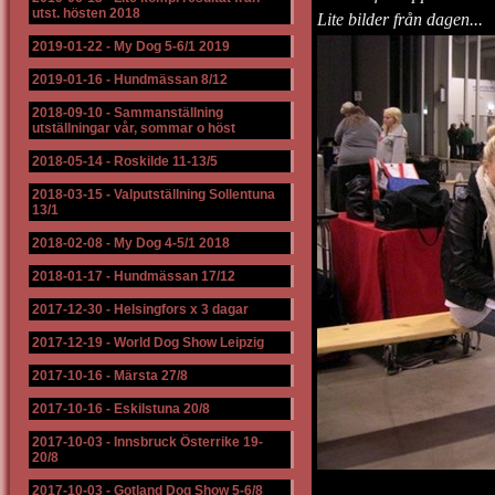
utst. hösten 2018
Lite bilder från dagen...
2019-01-22
-
My Dog 5-6/1 2019
2019-01-16
-
Hundmässan 8/12
2018-09-10
-
Sammanställning
utställningar vår, sommar o höst
2018-05-14
-
Roskilde 11-13/5
2018-03-15
-
Valputställning Sollentuna
13/1
2018-02-08
-
My Dog 4-5/1 2018
2018-01-17
-
Hundmässan 17/12
2017-12-30
-
Helsingfors x 3 dagar
2017-12-19
-
World Dog Show Leipzig
2017-10-16
-
Märsta 27/8
2017-10-16
-
Eskilstuna 20/8
2017-10-03
-
Innsbruck Österrike 19-
20/8
2017-10-03
-
Gotland Dog Show 5-6/8