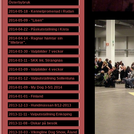
Österbybruk
2014-05-18
-
Kennelpromenad i Rudan
2014-05-09
-
"Lisen"
2014-04-22
-
Påskutställning i Kista
2014-04-14
-
Ragnar hämtar sin
"lillebror".
2014-03-30
-
Valpbilder 7 veckor
2014-03-11
-
SKK Int. Strängnäs
2014-03-09
-
Valpbilder 4 veckor
2014-01-12
-
Valputställning Sollentuna
2014-01-09
-
My Dog 3-5/1 2014
2014-01-01
-
Finland
2013-12-13
-
Hundmässan 8/12-2013
2013-11-11
-
Valputställning Enköping
2013-11-08
-
Oskar på besök
2013-10-03
-
Vikingline Dog Show, Åland