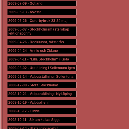
2009-07-09
-
Gotland!
2009-06-13
-
Avesta!
2009-05-26
-
Österbybruk 23-24 maj
2009-05-07
-
Stockholmsmästerskap
lektionsponny
2009-04-26
-
Rocklunda, Västerås
2009-04-24
-
Annie och Zidane
2009-04-11
-
"Lilla Stockholm" i Kista
2009-03-02
-
Utställning i Sollentuna igen
2009-02-14
-
Valputställning i Sollentuna
2008-12-08
-
Stora Stockholm!
2008-10-21
-
Valputställning i Nyköping
2008-10-19
-
Valpträffen!
2008-10-17
-
Ludde
2008-10-11
-
Sixten kallas Sigge
2008-09-14
-
Utställningsdebut!