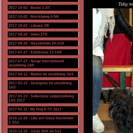
Tidig m
2017-10-02
-
Borås 1-2/7
2017-10-02
-
Norrköping 4-5/6
2017-10-02
-
Litauen 3/6
2017-09-26
-
Gimo 27/5
2017-09-26
-
Hässleholm 20-21/5
2017-07-27
-
Eskilstuna 13-14/5
2017-07-27
-
Norge Internationell
utställning 14/5
2017-04-12
-
Malmö Int utställning 18/3
2017-03-15
-
Strängnäs Int utställning
10/3
2017-01-23
-
Sollentuna valputställning
14/1 2017
2017-01-11
-
My Dog 6-7/1 2017
2016-12-26
-
Lilla och Stora Stockholm
2-3/12
2016-12-26
-
Växjö SKK Int 5/11