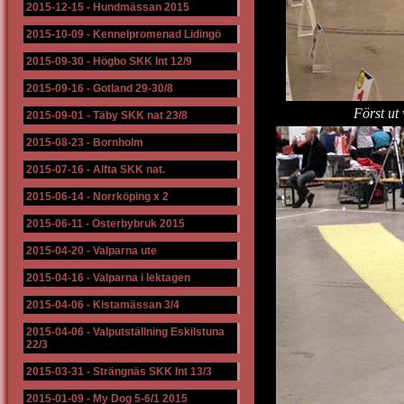
2015-12-15
-
Hundmässan 2015
2015-10-09
-
Kennelpromenad Lidingö
2015-09-30
-
Högbo SKK Int 12/9
2015-09-16
-
Gotland 29-30/8
Först ut 
2015-09-01
-
Täby SKK nat 23/8
2015-08-23
-
Bornholm
2015-07-16
-
Alfta SKK nat.
2015-06-14
-
Norrköping x 2
2015-06-11
-
Österbybruk 2015
2015-04-20
-
Valparna ute
2015-04-16
-
Valparna i lektagen
2015-04-06
-
Kistamässan 3/4
2015-04-06
-
Valputställning Eskilstuna
22/3
2015-03-31
-
Strängnäs SKK Int 13/3
2015-01-09
-
My Dog 5-6/1 2015