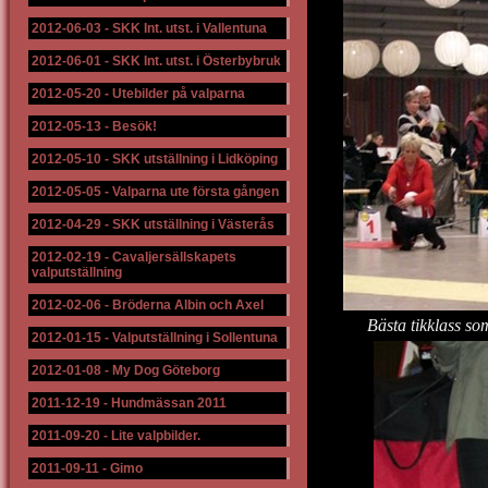
2012-06-03
-
SKK Int. utst. i Vallentuna
2012-06-01
-
SKK Int. utst. i Österbybruk
2012-05-20
-
Utebilder på valparna
2012-05-13
-
Besök!
2012-05-10
-
SKK utställning i Lidköping
2012-05-05
-
Valparna ute första gången
2012-04-29
-
SKK utställning i Västerås
2012-02-19
-
Cavaljersällskapets
valputställning
2012-02-06
-
Bröderna Albin och Axel
Bästa tikklass s
2012-01-15
-
Valputställning i Sollentuna
2012-01-08
-
My Dog Göteborg
2011-12-19
-
Hundmässan 2011
2011-09-20
-
Lite valpbilder.
2011-09-11
-
Gimo