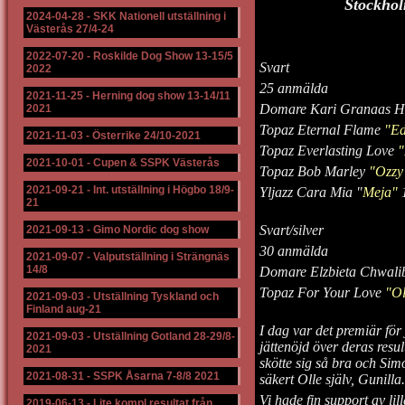
Stockhol
2024-04-28
-
SKK Nationell utställning i
Västerås 27/4-24
2022-07-20
-
Roskilde Dog Show 13-15/5
Svart
2022
25 anmälda
2021-11-25
-
Herning dog show 13-14/11
Domare Kari Granaas H
2021
Topaz Eternal Flame
"Ed
2021-11-03
-
Österrike 24/10-2021
Topaz Everlasting Love
"
2021-10-01
-
Cupen & SSPK Västerås
Topaz Bob Marley
"Ozzy
2021-09-21
-
Int. utställning i Högbo 18/9-
Yljazz Cara Mia "
Meja"
1
21
Svart/silver
2021-09-13
-
Gimo Nordic dog show
30 anmälda
2021-09-07
-
Valputställning i Strängnäs
14/8
Domare Elzbieta Chwali
Topaz For Your Love
"Ol
2021-09-03
-
Utställning Tyskland och
Finland aug-21
I dag var det premiär för 
2021-09-03
-
Utställning Gotland 28-29/8-
jättenöjd över deras resu
2021
skötte sig så bra och Sim
2021-08-31
-
SSPK Åsarna 7-8/8 2021
säkert Olle själv, Gunilla.
Vi hade fin support av lil
2019-06-13
-
Lite kompl resultat från