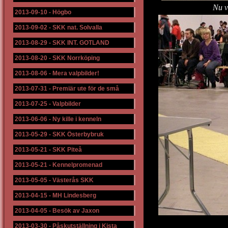
Nu v
2013-09-10
-
Högbo
2013-09-02
-
SKK nat. Solvalla
2013-08-29
-
SKK INT. GOTLAND
2013-08-20
-
SKK Norrköping
2013-08-06
-
Mera valpbilder!
2013-07-31
-
Premiär ute för de små
2013-07-25
-
Valpbilder
2013-06-06
-
Ny kille i kenneln
2013-05-29
-
SKK Österbybruk
2013-05-21
-
SKK Piteå
2013-05-21
-
Kennelpromenad
2013-05-05
-
Västerås SKK
2013-04-15
-
MH Lindesberg
2013-04-05
-
Besök av Jaxon
2013-03-30
-
Påskutställning i Kista