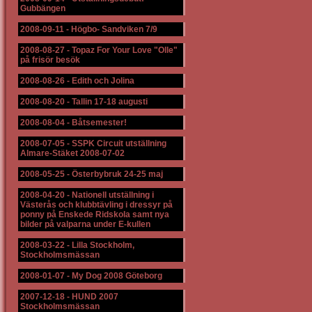
Gubbängen
2008-09-11
-
Högbo- Sandviken 7/9
2008-08-27
-
Topaz For Your Love "Olle"
på frisör besök
2008-08-26
-
Edith och Jolina
2008-08-20
-
Tallin 17-18 augusti
2008-08-04
-
Båtsemester!
2008-07-05
-
SSPK Circuit utställning
Almare-Stäket 2008-07-02
2008-05-25
-
Österbybruk 24-25 maj
2008-04-20
-
Nationell utställning i
Västerås och klubbtävling i dressyr på
ponny på Enskede Ridskola samt nya
bilder på valparna under E-kullen
2008-03-22
-
Lilla Stockholm,
Stockholmsmässan
2008-01-07
-
My Dog 2008 Göteborg
2007-12-18
-
HUND 2007
Stockholmsmässan