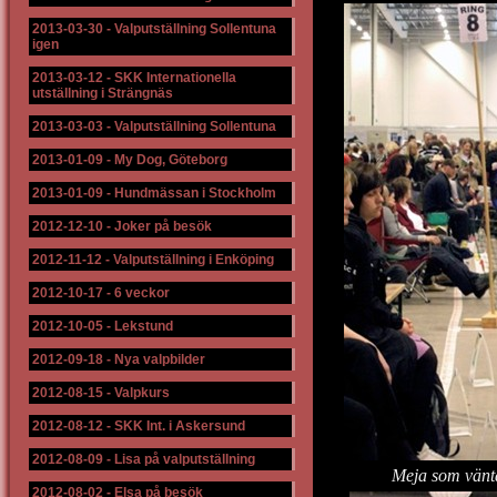
2013-03-30
-
Valputställning Sollentuna
igen
2013-03-12
-
SKK Internationella
utställning i Strängnäs
2013-03-03
-
Valputställning Sollentuna
2013-01-09
-
My Dog, Göteborg
2013-01-09
-
Hundmässan i Stockholm
2012-12-10
-
Joker på besök
2012-11-12
-
Valputställning i Enköping
2012-10-17
-
6 veckor
2012-10-05
-
Lekstund
2012-09-18
-
Nya valpbilder
2012-08-15
-
Valpkurs
2012-08-12
-
SKK Int. i Askersund
2012-08-09
-
Lisa på valputställning
Meja som väntar 
2012-08-02
-
Elsa på besök