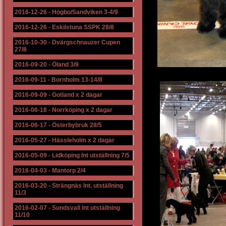
2016-12-26
-
Högbo/Sandviken 3-4/9
2016-12-26
-
Eskilstuna SSPK 28/8
2016-10-30
-
Dvärgschnauzer Cupen
27/8
2016-09-20
-
Öland 3/9
2016-09-11
-
Bornholm 13-14/8
2016-09-09
-
Gotland x 2 dagar
2016-06-18
-
Norrköping x 2 dagar
2016-06-17
-
Österbybruk 28/5
2016-05-27
-
Hässleholm x 2 dagar
2016-05-09
-
Lidköping Int utställning 7/5
2016-04-03
-
Mantorp 2/4
2016-03-20
-
Strängnäs Int. utställning
11/3
2016-02-07
-
Sundsvall Int utställning
11/10