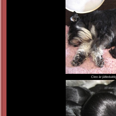
Cleo är jättedukt