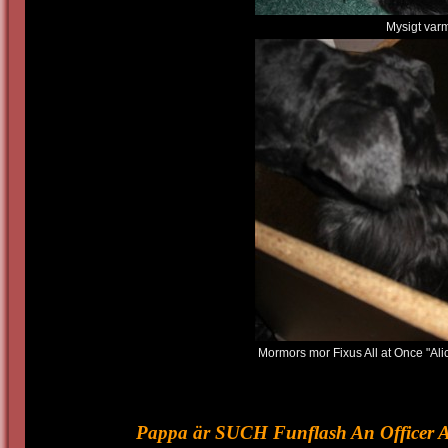
Mysigt varm
Mormors mor Fixus All at Once "Ali
Pappa är SUCH Funflash An Officer 