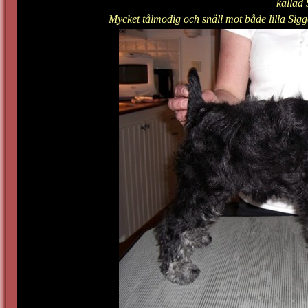
kallad
Mycket tålmodig och snäll mot både lilla Sig