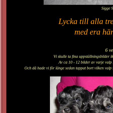
Sigge 
Lycka till alla t
med era här
6 v
Vi skulle ta fina uppställningsbilder i
Av ca 10 - 12 bilder av varje valp 
Och då hade vi för länge sedan tappat bort vilken valp s