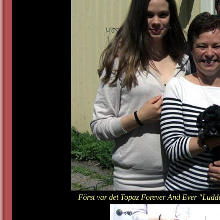
Först var det Topaz Forever And Ever "Ludde