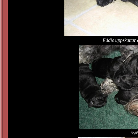
Eddie uppskattar 
Nyf