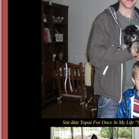
Sist åkte Topaz For Once In My Life "S